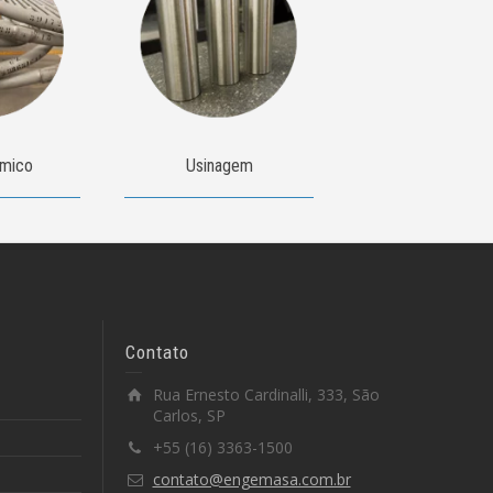
ímico
Usinagem
Contato
Rua Ernesto Cardinalli, 333, São
Carlos, SP
+55 (16) 3363-1500
contato@engemasa.com.br