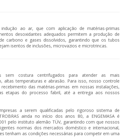
indução ao ar, que com aplicação de matérias-primas
ementos desoxidantes adequados permitem a produção de
 de carbono e gases dissolvidos, garantindo que os tubos
ejam isentos de inclusões, microvazios e microtrincas.
sem costura centrifugados para atender as mais
, altas temperaturas e abrasão. Para isso, nosso controle
recebimento das matérias-primas em nossas instalações,
s etapas do processo fabril, até a entrega aos nossos
presas a serem qualificadas pelo rigoroso sistema de
ETROBRAS ainda no início dos anos 80, a ENGEMASA é
9001 pelo instituto alemão TÜV, garantindo com que nossos
igentes normas dos mercados doméstico e internacional,
tes tenham as condições necessárias para competir em uma