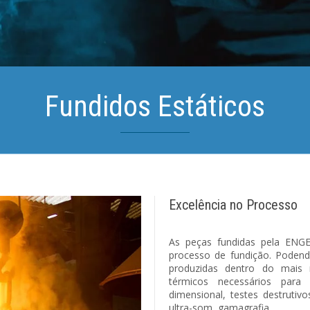
Fundidos Estáticos
Excelência no Processo
As peças fundidas pela EN
processo de fundição. Podend
produzidas dentro do mais 
térmicos necessários para 
dimensional, testes destrutivo
ultra-som, gamagrafia.