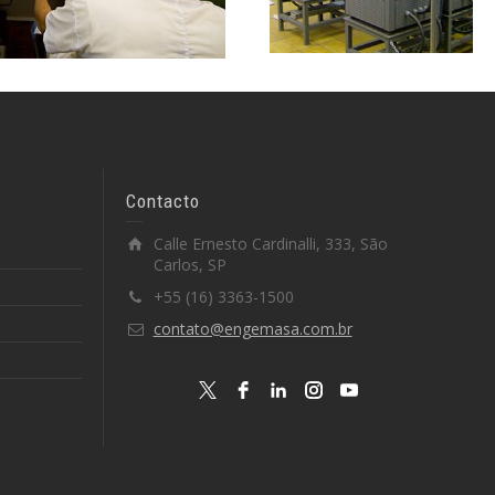
Contacto
Calle Ernesto Cardinalli, 333, São
Carlos, SP
+55 (16) 3363-1500
contato@engemasa.com.br